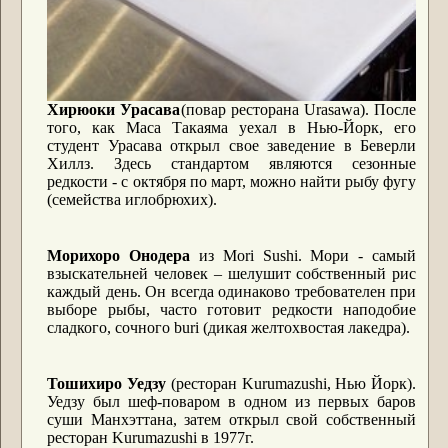
Хирюоки Урасава
(повар ресторана U
rasawa
). После
того, как Маса Такаяма уехал в Нью-Йорк, его
студент Урасава открыл свое заведение в Беверли
Хиллз. Здесь стандартом являются сезонные
редкости - с октября по март, можно найти рыбу фугу
(семейства иглобрюхих).
Морихоро Онодера
из M
ori
Sushi
. Мори - самый
взыскательней человек – шелушит собственный рис
каждый день. Он всегда одинаково требователен при
выборе рыбы, часто готовит редкости наподобие
сладкого, сочного buri (дикая желтохвостая лакедра).
Тошихиро Уедзу
(ресторан K
urumazushi
, Нью Йорк).
Уедзу был шеф-поваром в одном из первых баров
суши Манхэттана, затем открыл свой собственный
ресторан Kurumazushi в 1977г.