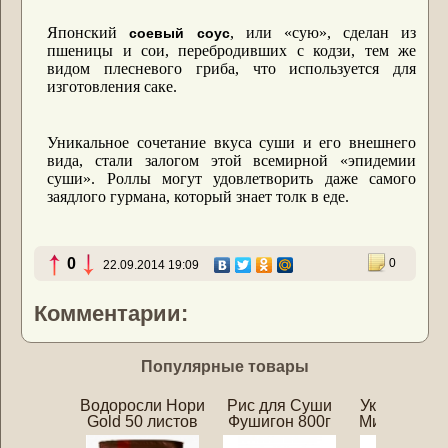
Японский
, или «сую», сделан из
соевый соус
пшеницы и сои, перебродивших с кодзи, тем же
видом плесневого гриба, что используется для
изготовления саке.
Уникальное сочетание вкуса суши и его внешнего
вида, стали залогом этой всемирной «эпидемии
суши». Роллы могут удовлетворить даже самого
заядлого гурмана, который знает толк в еде.
0
0
22.09.2014 19:09
Комментарии:
Популярные товары
Водоросли Нори
Рис для Суши
Уксус для 
Gold 50 листов
Фушигон 800г
Мицукан 25