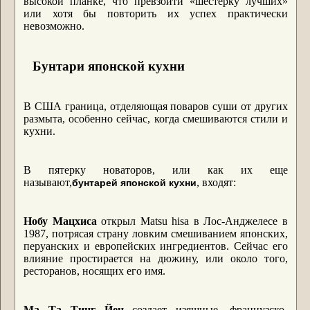
высокой планке, что превзойти «шестерку лучших»
или хотя бы повторить их успех практически
невозможно.
Бунтари японской кухни
В США граница, отделяющая поваров суши от других
размыта, особенно сейчас, когда смешиваются стили и
кухни.
В пятерку новаторов, или как их еще
называют,
, входят:
бунтарей японской кухни
Нобу Мацхиса
открыл Matsu hisa в Лос-Анджелесе в
1987, потрясая страну ловким смешиванием японских,
перуанских и европейских ингредиентов. Сейчас его
влияние простирается на дюжину, или около того,
ресторанов, носящих его имя.
Mа Та Тинг Йен
создает изящные, французско-