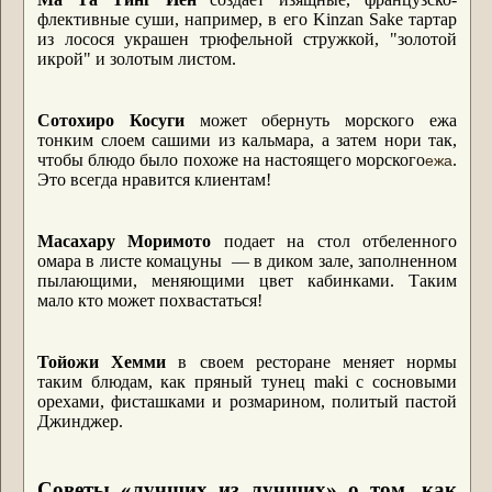
флективные суши, например, в его Kinzan Sake тартар
из лосося украшен трюфельной стружкой, "золотой
икрой" и золотым листом.
Сотохиро Косуги
может обернуть морского ежа
тонким слоем сашими из кальмара, а затем нори так,
чтобы блюдо было похоже на настоящего морского
.
ежа
Это всегда нравится клиентам!
Масахару Моримото
подает на стол отбеленного
омара в листе комацуны ― в диком зале, заполненном
пылающими, меняющими цвет кабинками. Таким
мало кто может похвастаться!
Тойожи Хемми
в своем ресторане меняет нормы
таким блюдам, как пряный тунец maki с сосновыми
орехами, фисташками и розмарином, политый пастой
Джинджер.
Советы «лучших из лучших» о том, как