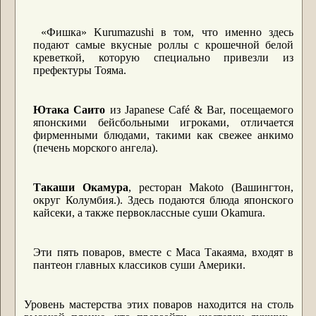
«Фишка» Kurumazushi в том, что именно здесь
подают самые вкусные роллы с крошечной белой
креветкой, которую специально привезли из
префектуры Тояма.
Ютака Саито
из J
apanese
Caf
é &
Bar
, посещаемого
японскими бейсбольными игроками, отличается
фирменными блюдами, такими как свежее анкимо
(печень морского ангела).
Такаши Окамура
, ресторан M
akoto
(Вашингтон,
округ Колумбия.). Здесь подаются блюда японского
кайсеки, а также первоклассные суши Okamura.
Эти пять поваров, вместе с Маса Такаяма, входят в
пантеон главных классиков суши Америки.
Уровень мастерства этих поваров находится на столь