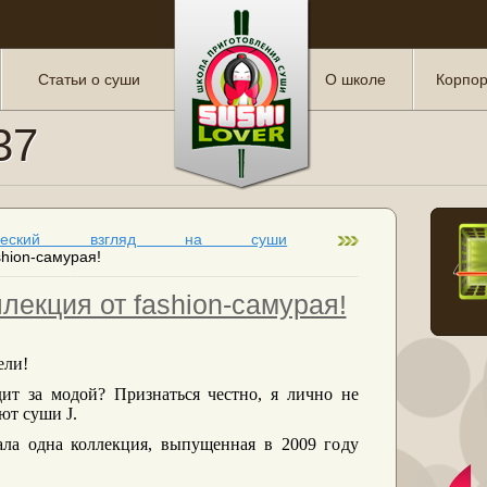
Статьи о суши
О школе
Корпор
37
рческий взгляд на суши
hion-самурая!
лекция от fashion-самурая!
ели!
дит за модой? Признаться честно, я лично не
уют суши
J
.
ала одна коллекция, выпущенная в 2009 году