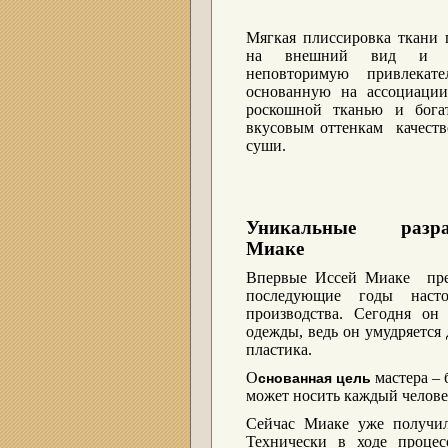
Мягкая плиссировка ткани 
на внешний вид и с
неповторимую привлекател
основанную на ассоциаци
роскошной тканью и бог
вкусовым оттенкам качест
суши.
Уникальные разра
Миаке
Впервые Иссей Миаке пред
последующие годы насто
производства. Сегодня он
одежды, ведь он умудряется 
пластика.
О
мастера – 
снованная цель
может носить каждый челове
Сейчас Миаке уже получил
Технически в ходе процес