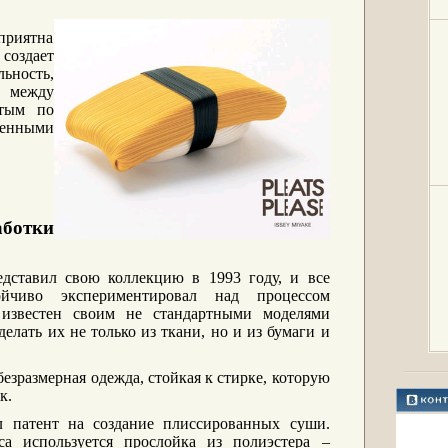
приятна
оздает
ьность,
и между
атым по
венными
ботки
ставил свою коллекцию в 1993 году, и все
йчиво экспериментировал над процессом
 известен своим не стандартными моделями
делать их не только из ткани, но и из бумаги и
безразмерная одежда, стойкая к стирке, которую
к.
 патент на создание плиссированных суши.
са используется прослойка из полиэстера –