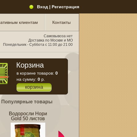
Вход
|
Регистрация
ативным клиентам
Контакты
Самовывоза нет
Доставка по Москве и МО
Понедельник - Суббота с 11:00 до 21:00
Корзина
в корзине товаров:
0
на сумму:
0
р.
корзина
Популярные товары
Водоросли Нори
Рис для Суши
Уксус для суши
Gold 50 листов
Фушигон 800г
Мицукан 250мл
У