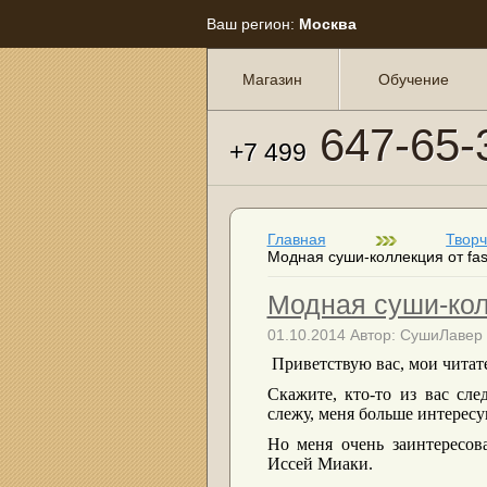
Ваш регион:
Москва
Магазин
Обучение
647-65-
+7 499
Главная
Тво
Модная суши-коллекция от fas
Модная суши-кол
01.10.2014 Автор: СушиЛавер
Приветствую вас, мои читат
Скажите, кто-то из вас сле
слежу, меня больше интерес
Но меня очень заинтересов
Иссей Миаки.