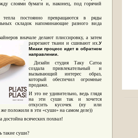
жду слоями бумаги и, наконец, под горячий
 тепла постоянно превращаются в ряды
альных складок напоминающие разного вида
зайнеров вначале
делают плиссировку, а затем
разрезают ткани и сшивают их.
У
Миаки процесс идет в обратном
направлении.
Дизайн студия Таку Сатоа
создала привлекательный и
вызывающий интерес образ,
который обеспечил огромные
продажи.
И это не удивительно, ведь глядя
на эти суши так и хочется
откусить кусочек (ну или
о же положили в эти «суши» на самом деле))
а достойна всяческих похвал!
ть такие суши?