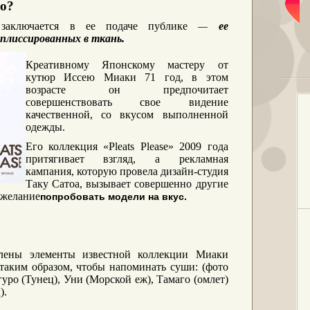
го?
аключается в ее подаче публике
ее
―
аплиссированных в ткань.
Креативному Японскому мастеру от
кутюр Иссею Миаки 71 год, в этом
возрасте он предпочитает
совершенствовать свое видение
качественной, со вкусом выполненной
одежды.
Его коллекция «
Pleats
Please
» 2009 года
притягивает взгляд, а рекламная
кампания, которую провела дизайн-студия
Таку Сатоа, вызывает совершенно другие
 желание
попробовать модели на вкус.
лены элементы известной коллекции Миаки
таким образом, чтобы напоминать суши: (фото
гуро (Тунец), Уни (Морской еж), Тамаго (омлет)
).