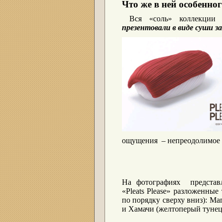
Что же в ней особенно
Вся «соль» коллекции з
презентовали
в виде суши з
ощущения – непреодолимое
На фотографиях представ
«
Pleats
Please
» разложенные 
по порядку сверху вниз): Ма
и Хамачи (желтоперый тунец