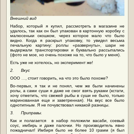
Внешний вид
Набор, который я купил, рассмотреть в магазине не
удалось, так как он был упакован в картонную коробку с
малюсеньки окошком, через которое мало что было
видно. Когда я раскрыл упаковку, то увидел весьма
печальную картину: роллы «развернуты», шари не
выдержали транспортировки и буквально рассыпались
(фото не мое, но очень похоже на то, что было у меня).
Есть уже не хотелось, но эксперимент же!
2.
Вкус
ООО …, стоит говорить, на что это было похоже?
Во-первых, я так и не понял, чем же были начинены
ролы, а сами суши я даже не смог взять руками (кстати,
хочу отметить, что свежей рыбы в суши не было, только
маринованная еще и заветренная). На вкус все было
однотипным. Я не почувствовал никакой разницы.
3.
Приправы.
Как и полагается
в набор положили
васаби
, соевый
соус, имбирь и даже палочки. Но производитель явно
пожадничал! Имбиря было не более 10 грамм (я был