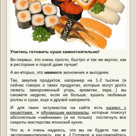
Учитесь готовить суши самостоятельно!
Во-первых, это очень просто, быстро и так же вкусно, как
в ресторане и порой даже лучше!
А во-вторых, это
намного
экономнее и выгоднее.
Так, закупив продуктов, например на 1-2 тысячи (я
сейчас говорю о таких продуктах, которые могут долго
лежать: замороженный угорь, креветки, икра…) вы
сможете неделю, если не больше, кушать любимые
роллы и суши, еще и друзей накормите.
И для таких энтузиастов на сайте есть
раздел с
рецептами
и
обучающие материалы
, которые помогут
абсолютным «чайникам» (и не только)
постигнуть все
секреты мастерства японской кухни.
Что ж, я очень надеюсь, что вы не будете так же
экспериментировать, как я.
J
Готовьте и наслаждайтесь