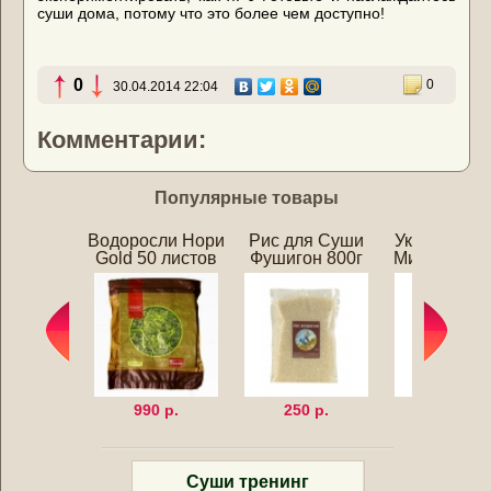
суши дома, потому что это более чем доступно!
0
0
30.04.2014 22:04
Комментарии:
Популярные товары
Водоросли Нори
Рис для Суши
Уксус для 
Gold 50 листов
Фушигон 800г
Мицукан 25
990 р.
250 р.
320 р.
Суши тренинг