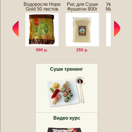
Водоросли Нори
Рис для Суши
Уксус для 
Gold 50 листов
Фушигон 800г
Мицукан 25
990 р.
250 р.
320 р.
Суши тренинг
Видео курс