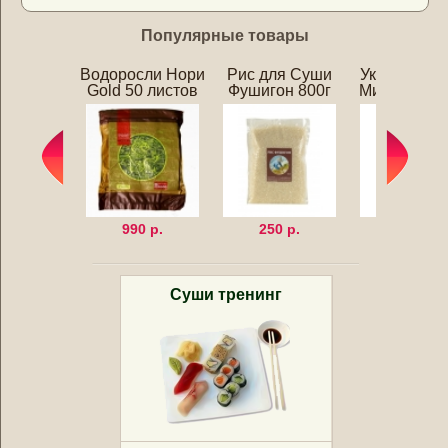
Популярные товары
Водоросли Нори
Рис для Суши
Уксус для 
Gold 50 листов
Фушигон 800г
Мицукан 25
990 р.
250 р.
320 р.
Суши тренинг