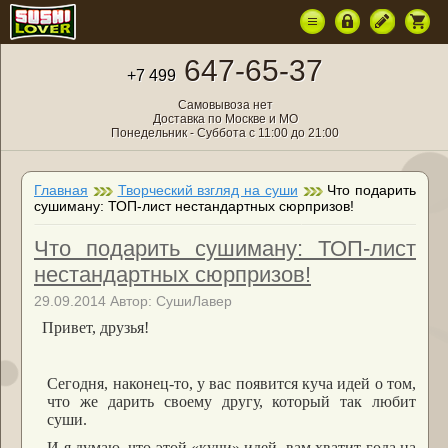
647-65-37
+7 499
Самовывоза нет
Доставка по Москве и МО
Понедельник - Суббота с 11:00 до 21:00
Главная
Творческий взгляд на суши
Что подарить
сушиману: ТОП-лист нестандартных сюрпризов!
Что подарить сушиману: ТОП-лист
нестандартных сюрпризов!
29.09.2014 Автор: СушиЛавер
Привет, друзья!
Сегодня, наконец-то, у вас появится куча идей о том,
что же дарить своему другу, который так любит
суши.
И я думаю, что этой «кучи» идей вам хватит года на