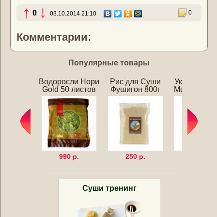
0
0
03.10.2014 21:10
Комментарии:
Популярные товары
Водоросли Нори
Рис для Суши
Уксус для 
Gold 50 листов
Фушигон 800г
Мицукан 25
990 р.
250 р.
320 р.
Суши тренинг