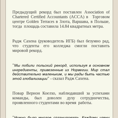
Предыдущий рекорд был поставлен Association of
Chartered Certified Accountants (ACCA) в Торговом
центре Golden Terraces в Злота, Варшава, в Польше,
тогда площадь составила 14.84 квадратных метра.
Радж Сахена (руководитель ИГБ) был безумно рад,
что студенты его колледжа смогли поставить
мировой рекорд.
"
Мы побили польский рекорд, используя в основном
ингредиенты, привезенные из Норвегии. Мир стал
действительно маленьким, и мы рады быть частью
" - сказал Радж Сахена.
этой глобализации
Повар Вернон Коелхо, наблюдавший за успехами
команды, был доволен духу сотрудничества,
проявленного студентами во время работы.
"
Нужно было многое спланировать. Каждому члену