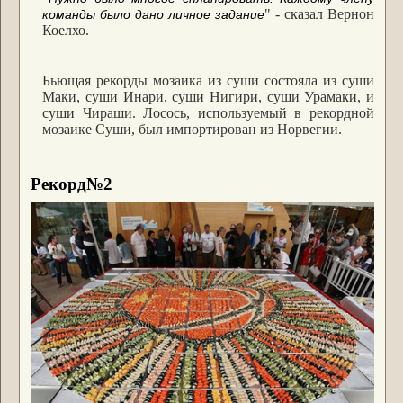
" - сказал Вернон
команды было дано личное задание
Коелхо.
Бьющая рекорды мозаика из суши состояла из суши
Маки, суши Инари, суши Нигири, суши Урамаки, и
суши Чираши. Лосось, используемый в рекордной
мозаике Суши, был импортирован из Норвегии.
Рекорд№2