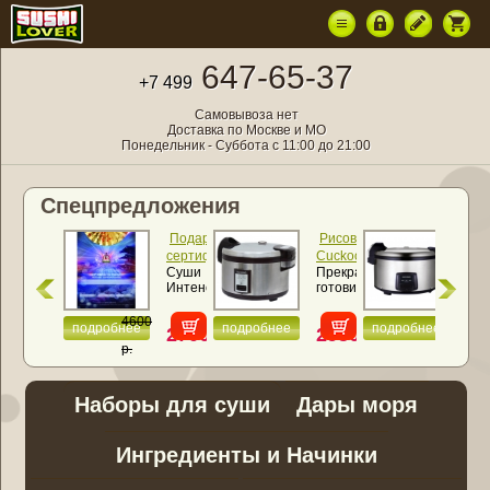
647-65-37
+7 499
Самовывоза нет
Доставка по Москве и МО
Понедельник - Суббота с 11:00 до 21:00
Спецпредложения
Подарочный
Рисоварка
Ри
сертификат
Cuckoo
Cuc
Суши
Прекрасно
Рис
«Суши
CR-
SR
Интенсив
готовит
SR
Интенсив»
3521
460
NEW
все
460
(6,3
(4,6
виды
4600
литра)
лит
подробнее
подробнее
подробнее
2700
29500
23
круп и
р.
рис
р.
р.
р.
для
суши
...
Наборы для суши
Дары моря
Ингредиенты и Начинки