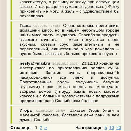
классическую, а разницу доплачу при следующем
заказе. И так расценки гуманные донельзя. ) Фотку
прикрепить не могу, а жаль - с удовольствием бы
похвалилась.
Tiana
Очень хотелось приготовить
(20.12.2018 16:06)
домашний мисо, но в нашем небольшом городе
найти мисо пасту не удалось. Спасибо за продукты
высокого качества -- мисо получается очень
вкусный, соевый соус замечательный и не
пересоленный, единственное о чем пожалела --
нужно было заказывать больше орехового соуса :)
neslya@mail.ru
23.12.18 ходила на
(10.01.2019 20:35)
мастер-класс по приготовлению роллов суши-
интенсив. Занятие очень понравилось(2.5
часа),объясняют все легко и доступно.
Приготовленные роллы получились безумно
вкусными,не все смогла съесть на месте,часть
забрала домой :)rnБуду ждать новых мастер-
классов,и с большим удовольствием с подружками
придем еще раз:) Спасибо вам большое
Игорь
Заказал Угорь Унаги в
(22.09.2020 21:40)
маленькой фасовке. Доставили даже раньше чем
думал. Спасибо.
Страницы
:
1
2
>
На странице
:
5
10
20