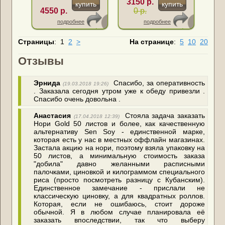
3150 р.
купить
купить
4550 р.
0 р.
подробнее
подробнее
Страницы
:
1
2
>
На странице
:
5
10
20
Отзывы
Эрнида
Спасибо, за оперативность
(19.03.2018 19:26)
. Заказала сегодня утром уже к обеду привезли .
Спасибо очень довольна .
Анастасия
Стояла задача заказать
(17.04.2018 12:39)
Нори Gold 50 листов и более, как качественную
альтернативу Sen Soy - единственной марке,
которая есть у нас в местных оффлайн магазинах.
Застала акцию на нори, поэтому взяла упаковку на
50 листов, а минимальную стоимость заказа
"добила" давно желанными расписными
палочками, циновкой и килограммом специального
риса (просто посмотреть разницу с Кубанским).
Единственное замечание - прислали не
классическую циновку, а для квадратных роллов.
Которая, если не ошибаюсь, стоит дороже
обычной. Я в любом случае планировала её
заказать впоследствии, так что выберу