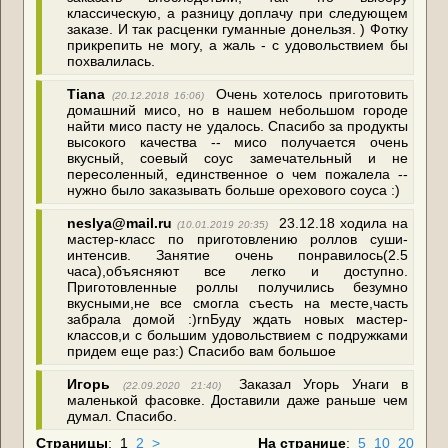
классическую, а разницу доплачу при следующем
заказе. И так расценки гуманные донельзя. ) Фотку
прикрепить не могу, а жаль - с удовольствием бы
похвалилась.
Tiana
Очень хотелось приготовить
(20.12.2018 16:06)
домашний мисо, но в нашем небольшом городе
найти мисо пасту не удалось. Спасибо за продукты
высокого качества -- мисо получается очень
вкусный, соевый соус замечательный и не
пересоленный, единственное о чем пожалела --
нужно было заказывать больше орехового соуса :)
neslya@mail.ru
23.12.18 ходила на
(10.01.2019 20:35)
мастер-класс по приготовлению роллов суши-
интенсив. Занятие очень понравилось(2.5
часа),объясняют все легко и доступно.
Приготовленные роллы получились безумно
вкусными,не все смогла съесть на месте,часть
забрала домой :)rnБуду ждать новых мастер-
классов,и с большим удовольствием с подружками
придем еще раз:) Спасибо вам большое
Игорь
Заказал Угорь Унаги в
(22.09.2020 21:40)
маленькой фасовке. Доставили даже раньше чем
думал. Спасибо.
Страницы
:
1
2
>
На странице
:
5
10
20