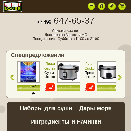
647-65-37
+7 499
Самовывоза нет
Доставка по Москве и МО
Понедельник - Суббота с 11:00 до 21:00
Спецпредложения
Подарочный
Рисоварка
Ри
сертификат
Cuckoo
Cuc
Суши
Прекрасно
Рис
«Суши
CR-
SR
Интенсив
готовит
SR
Интенсив»
3521
460
NEW
все
460
(6,3
(4,6
виды
4600
литра)
лит
подробнее
подробнее
подробнее
2700
29500
23
круп и
р.
рис
р.
р.
р.
для
суши
...
Наборы для суши
Дары моря
Ингредиенты и Начинки