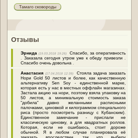
Тамаго сковороды
Отзывы
Эрнида
Спасибо, за оперативность
(19.03.2018 19:26)
. Заказала сегодня утром уже к обеду привезли .
Спасибо очень довольна .
Анастасия
Стояла задача заказать
(17.04.2018 12:39)
Нори Gold 50 листов и более, как качественную
альтернативу Sen Soy - единственной марке,
которая есть у нас в местных оффлайн магазинах.
Застала акцию на нори, поэтому взяла упаковку на
50 листов, а минимальную стоимость заказа
"добила" давно желанными расписными
палочками, циновкой и килограммом специального
риса (просто посмотреть разницу с Кубанским).
Единственное замечание - прислали не
классическую циновку, а для квадратных роллов.
Которая, если не ошибаюсь, стоит дороже
обычной. Я в любом случае планировала её
заказать впоследствии, так что выберу