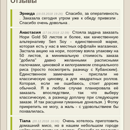
Отзывы
Эрнида
Спасибо, за оперативность
(19.03.2018 19:26)
. Заказала сегодня утром уже к обеду привезли .
Спасибо очень довольна .
Анастасия
Стояла задача заказать
(17.04.2018 12:39)
Нори Gold 50 листов и более, как качественную
альтернативу Sen Soy - единственной марке,
которая есть у нас в местных оффлайн магазинах.
Застала акцию на нори, поэтому взяла упаковку на
50 листов, а минимальную стоимость заказа
"добила" давно желанными расписными
палочками, циновкой и килограммом специального
риса (просто посмотреть разницу с Кубанским).
Единственное замечание - прислали не
классическую циновку, а для квадратных роллов.
Которая, если не ошибаюсь, стоит дороже
обычной. Я в любом случае планировала её
заказать впоследствии, так что выберу
классическую, а разницу доплачу при следующем
заказе. И так расценки гуманные донельзя. ) Фотку
прикрепить не могу, а жаль - с удовольствием бы
похвалилась.
Tiana
Очень хотелось приготовить
(20.12.2018 16:06)
домашний мисо, но в нашем небольшом городе