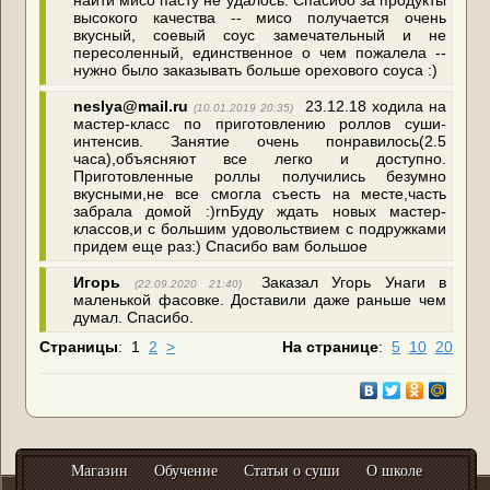
найти мисо пасту не удалось. Спасибо за продукты
высокого качества -- мисо получается очень
вкусный, соевый соус замечательный и не
пересоленный, единственное о чем пожалела --
нужно было заказывать больше орехового соуса :)
neslya@mail.ru
23.12.18 ходила на
(10.01.2019 20:35)
мастер-класс по приготовлению роллов суши-
интенсив. Занятие очень понравилось(2.5
часа),объясняют все легко и доступно.
Приготовленные роллы получились безумно
вкусными,не все смогла съесть на месте,часть
забрала домой :)rnБуду ждать новых мастер-
классов,и с большим удовольствием с подружками
придем еще раз:) Спасибо вам большое
Игорь
Заказал Угорь Унаги в
(22.09.2020 21:40)
маленькой фасовке. Доставили даже раньше чем
думал. Спасибо.
Страницы
:
1
2
>
На странице
:
5
10
20
Магазин
Обучение
Статьи о суши
О школе