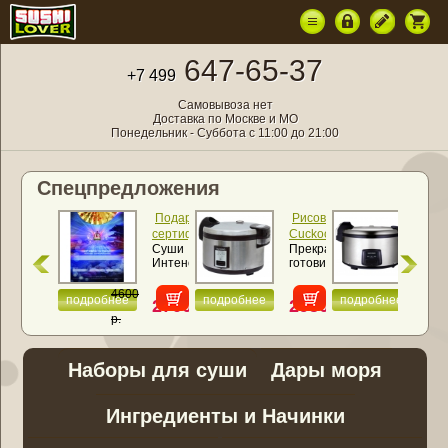
647-65-37
+7 499
Самовывоза нет
Доставка по Москве и МО
Понедельник - Суббота с 11:00 до 21:00
Спецпредложения
Подарочный
Рисоварка
Ри
сертификат
Cuckoo
Cuc
Суши
Прекрасно
Рис
«Суши
CR-
SR
Интенсив
готовит
SR
Интенсив»
3521
460
NEW
все
460
(6,3
(4,6
виды
4600
литра)
лит
подробнее
подробнее
подробнее
2700
29500
23
круп и
р.
рис
р.
р.
р.
для
суши
...
Наборы для суши
Дары моря
Ингредиенты и Начинки