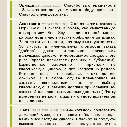
Эрнида
Спасибо, за оперативность
(19.03.2018 19:26)
. Заказала сегодня утром уже к обеду привезли .
Спасибо очень довольна .
Анастасия
Стояла задача заказать
(17.04.2018 12:39)
Нори Gold 50 листов и более, как качественную
альтернативу Sen Soy - единственной марке,
которая есть у нас в местных оффлайн магазинах.
Застала акцию на нори, поэтому взяла упаковку на
50 листов, а минимальную стоимость заказа
"добила" давно желанными расписными
палочками, циновкой и килограммом специального
риса (просто посмотреть разницу с Кубанским).
Единственное замечание - прислали не
классическую циновку, а для квадратных роллов.
Которая, если не ошибаюсь, стоит дороже
обычной. Я в любом случае планировала её
заказать впоследствии, так что выберу
классическую, а разницу доплачу при следующем
заказе. И так расценки гуманные донельзя. ) Фотку
прикрепить не могу, а жаль - с удовольствием бы
похвалилась.
Tiana
Очень хотелось приготовить
(20.12.2018 16:06)
домашний мисо, но в нашем небольшом городе
найти мисо пасту не удалось. Спасибо за продукты
высокого качества -- мисо получается очень