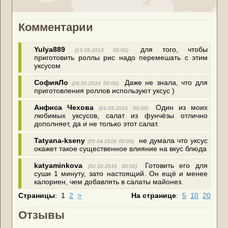
Комментарии
Yulya889
для того, чтобы
(13.09.2013 00:00)
приготовить роллы рис надо перемешать с этим
уксусом
СофияЛо
Даже не знала, что для
(26.01.2016 00:00)
приготовления роллов используют уксус )
Анфиса Чехова
Один из моих
(01.05.2016 00:00)
любимых уксусов, салат из фунчёзы отлично
дополняет, да и не только этот салат.
Tatyana-kseny
не думала что уксус
(05.04.2016 00:00)
окажет такое существенное влияние на вкус блюда
katyaminkova
Готовить его для
(02.10.2016 00:00)
суши 1 минуту, зато настоящий. Он ещё и менее
калориен, чем добавлять в салаты майонез.
Страницы
:
1
2
>
На странице
:
5
10
20
Отзывы