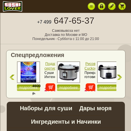
647-65-37
+7 499
Самовывоза нет
Доставка по Москве и МО
Понедельник - Суббота с 11:00 до 21:00
Спецпредложения
Подарочный
Рисоварка
Ри
сертификат
Cuckoo
Cuc
Суши
Прекрасно
Рис
«Суши
CR-
SR
Интенсив
готовит
SR
Интенсив»
3521
460
NEW
все
460
(6,3
(4,6
виды
4600
литра)
лит
подробнее
подробнее
подробнее
2700
29500
23
круп и
р.
рис
р.
р.
р.
для
суши
...
Наборы для суши
Дары моря
Ингредиенты и Начинки